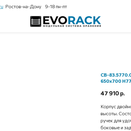
ru
Ростов-на-Дону
9-18 пн-пт
СВ-83.5770.
650х700 Н7
47 910
р.
Корпус двойн
высоты. Сост
ручек для удо
боковые и за