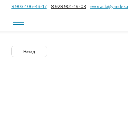
8 903 406-43-17
8 928 901-19-03
evorack@yandex.
Назад