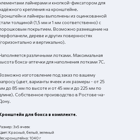
элементами лайнерами и кнопкой-фиксатором для
надёжного крепления на кронштейне.
Кронштейн и лайнеры выполнены из оцинкованной
стали толщиной (1,5 мм и 1 мм соответственно) с
порошковым покрытием. Возможно размещение на
перфопанели, дереве и других поверхностях
(горизонтально и вертикально).
Наполняется различными лотками. Максимальная
высота бокса-аптечки для наполнения лотками 7С.
Возможно изготовление под заказ по вашему
запросу (цвет, варианты ячеек и их размеры - от 25
мм до 85 мм по высоте и от 45 мм и до 225 мм по
длине). Собственное производство в Ростове-на-
Дону.
Кронштейн для бокса в комплекте.
Размер: 3х5 ячеек
Цвет: Красный, белый, зеленый
Вес кронштейна: 1040 г