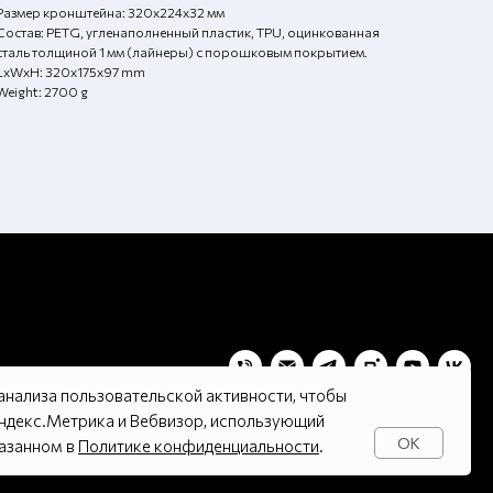
Размер кронштейна: 320х224х32 мм
Состав: PETG, угленаполненный пластик, TPU, оцинкованная
сталь толщиной 1 мм (лайнеры) с порошковым покрытием.
LxWxH: 320x175x97 mm
Weight: 2700 g
нализа пользовательской активности, чтобы
Яндекс.Метрика и Вебвизор, использующий
OK
казанном в
Политике конфиденциальности
.