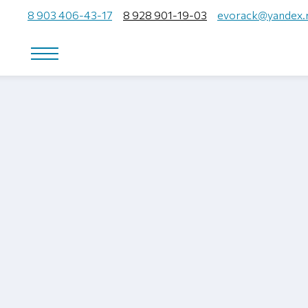
8 903 406-43-17
8 928 901-19-03
evorack@yandex.