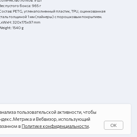
Количество лотков: 9 шт
Вес пустого бокса: 965 г
Состав: PETG, угленаполненный пластик, TPU, оцинкованная
сталь толщиной 1 мм (лайнеры) с порошковым покрытием.
LxWxH: 320x175x97 mm
Weight: 1540 g
нализа пользовательской активности, чтобы
Яндекс.Метрика и Вебвизор, использующий
OK
казанном в
Политике конфиденциальности
.