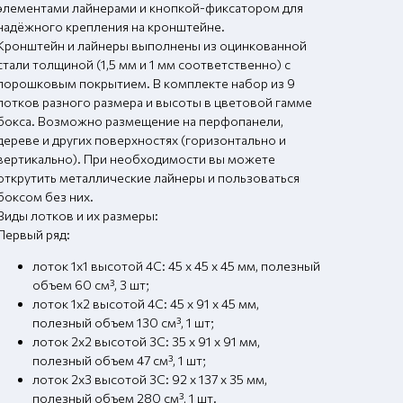
элементами лайнерами и кнопкой-фиксатором для
надёжного крепления на кронштейне.
Кронштейн и лайнеры выполнены из оцинкованной
стали толщиной (1,5 мм и 1 мм соответственно) с
порошковым покрытием. В комплекте набор из 9
лотков разного размера и высоты в цветовой гамме
бокса. Возможно размещение на перфопанели,
дереве и других поверхностях (горизонтально и
вертикально). При необходимости вы можете
открутить металлические лайнеры и пользоваться
боксом без них.
Виды лотков и их размеры:
Первый ряд:
лоток 1х1 высотой 4С: 45 х 45 х 45 мм, полезный
объем 60 см³, 3 шт;
лоток 1х2 высотой 4С: 45 х 91 х 45 мм,
полезный объем 130 см³, 1 шт;
лоток 2х2 высотой 3С: 35 х 91 х 91 мм,
полезный объем 47 см³, 1 шт;
лоток 2х3 высотой 3С: 92 х 137 х 35 мм,
полезный объем 280 см³, 1 шт.