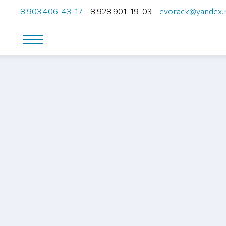
8 903 406-43-17
8 928 901-19-03
evorack@yandex.