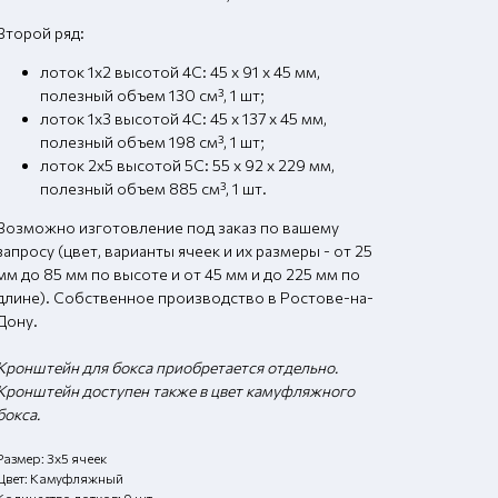
Второй ряд:
лоток 1х2 высотой 4С: 45 х 91 х 45 мм,
полезный объем 130 см³, 1 шт;
лоток 1х3 высотой 4С: 45 х 137 х 45 мм,
полезный объем 198 см³, 1 шт;
лоток 2х5 высотой 5С: 55 х 92 х 229 мм,
полезный объем 885 см³, 1 шт.
Возможно изготовление под заказ по вашему
запросу (цвет, варианты ячеек и их размеры - от 25
мм до 85 мм по высоте и от 45 мм и до 225 мм по
длине). Собственное производство в Ростове-на-
Дону.
Кронштейн для бокса приобретается отдельно.
Кронштейн доступен также в цвет камуфляжного
бокса.
Размер: 3х5 ячеек
Цвет: Камуфляжный