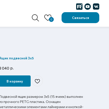
Связаться
0
Ящик подвесной 3х5
р.
3 040
В корзину
Подвесной ящик размером 3х5 (15 ячеек) выполнен
из прочного PETG пластика. Оснащен
металлическими элементами лайнерами и кнопкой-