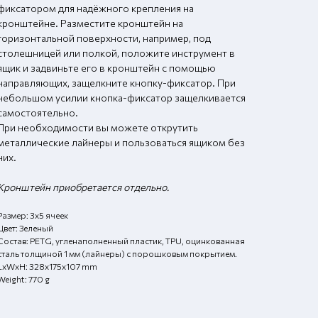
фиксатором для надёжного крепления на
кронштейне. Разместите кронштейн на
горизонтальной поверхности, например, под
столешницей или полкой, положите инструмент в
ящик и задвиньте его в кронштейн с помощью
направляющих, защелкните кнопку-фиксатор. При
небольшом усилии кнопка-фиксатор защелкивается
самостоятельно.
При необходимости вы можете открутить
металлические лайнеры и пользоваться ящиком без
них.
Кронштейн приобретается отдельно.
Размер: 3х5 ячеек
Цвет: Зеленый
Состав: PETG, угленаполненный пластик, TPU, оцинкованная
сталь толщиной 1 мм (лайнеры) с порошковым покрытием.
LxWxH: 328x175x107 mm
Weight: 770 g