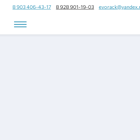
8 903 406-43-17
8 928 901-19-03
evorack@yandex.