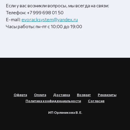
Если у вас возникли вопросы, мы всегда на связи:
Телефон: +7 999 698 01 50
E-mail:
evoracksystem@yandex.ru
Часы работы: пн-пт с 10:00 до 19:00
Оферта
Оплата
Доставка
Возврат
Реквизиты
Политика конфиденциальности
Согласие
ИП Орляникова В. Е.